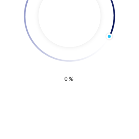
Produse
Instrumente financiare:
Contragarantii
0%
din fonduri proprii
Garantii
in numele si contul statului