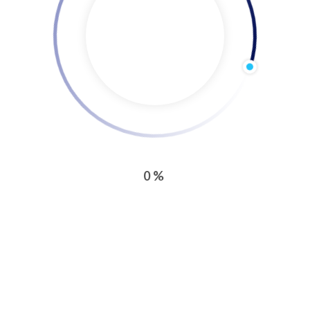
Produse
Instrumente financiare:
Contragarantii
0%
din fonduri proprii
Garantii
in numele si contul statului